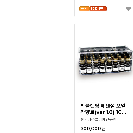
티블렌딩 에센셜 오일
착향료(ver 1.0) 10ml
24종 세트
한국티소믈리에연구원
300,000
원