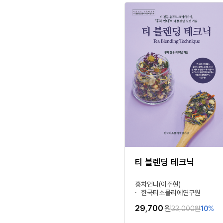
티 블렌딩 테크닉
홍차언니(이주현)
한국티소믈리에연구원
29,700
원
33,000
원
10
%