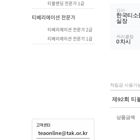
좌
티블렌딩 전문가 1급
정
강사
한국티소
보
티베리에이션 전문가
실장
티베리에이션 전문가 2급
커리큘럼
티베리에이션 전문가 1급
0
차시
적립금 사용가
제92회 티
상품금액