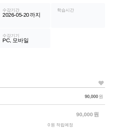
수강기간
학습시간
2026-05-20
까지
수강기기
PC, 모바일
가
90,000
원
격
90,000
원
0
원 적립예정