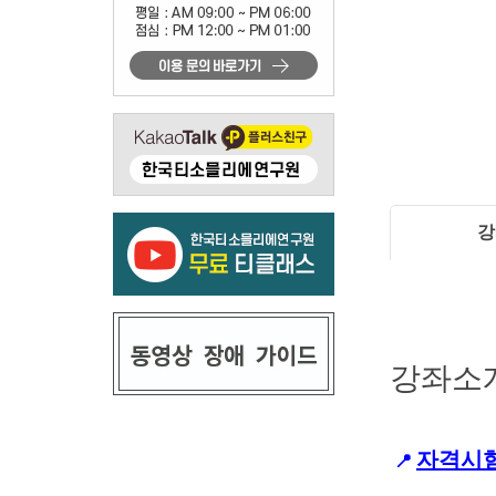
강
강좌소
자격시
📍