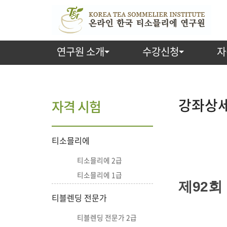
연구원 소개
수강신청
자
강
좌
강좌상
자격 시험
상
티소믈리에
세
티소믈리에 2급
보
티소믈리에 1급
제92회
기
티블렌딩 전문가
티블렌딩 전문가 2급
강