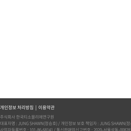
개인정보 처리방침
|
이용약관
주식회사 한국티소믈리에연구원
대표자명 : JUNG SHAWN(정승호) / 개인정보 보호 책임자 : JUNG SHAWN(정승호)(
사업자등록번호 : 101-86-68141 / 통신판매업신고번호 : 2020-서울성동-00828호 