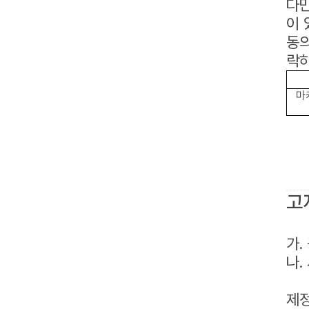
다만
이 
동의
락하
마
고
가.
나.
제정 