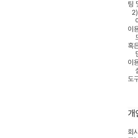
팅 
2)
이
이
모
혹은
단,
이용
설정
도구
개
회사