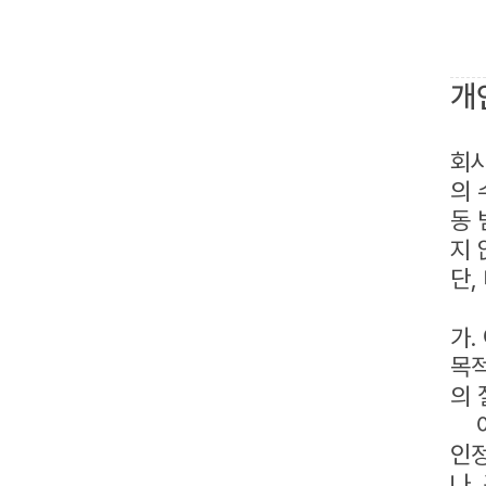
개
회사
의 
동 
지 
단,
가.
목적
의 
이
인정
나.