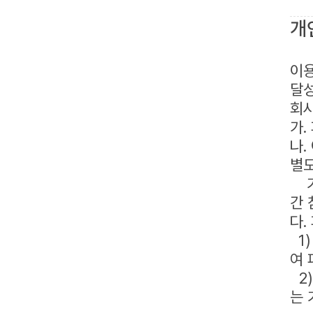
개
이
달성
회사
가.
나.
별도
기타
간 
다.
1)
여 
2)
는 