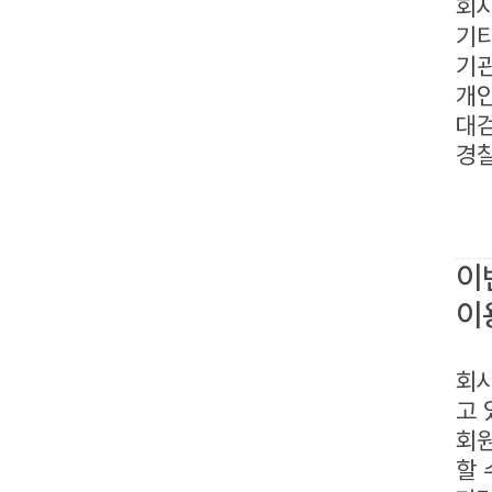
회사
기타
기관
개인
대
경
이
이
회사
고 
회원
할 