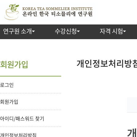
연구원 소개
수강신청
자격 시험
개
인
정
개인정보처리방
회원가입
보
처
리
방
로그인
침
회원가입
아이디/패스워드 찾기
개
개인정보처리방침