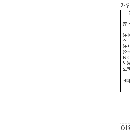
개인
㈜
㈜K
스
㈜
㈜
NI
보
로
엔
이