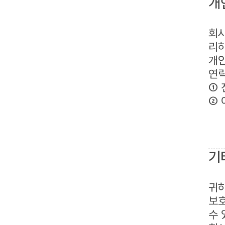
개
회사
리하
개인
연
① 
② 이
기
귀
보
수 