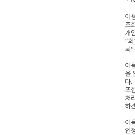
이용
조회
개인
“회
퇴”
이용
을 
다.
또한
처리
하
이용
인정