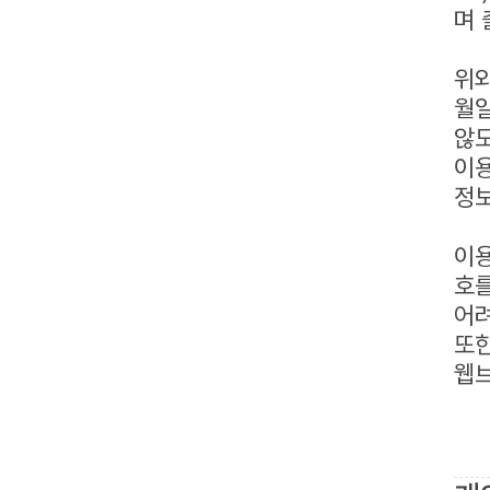
며 
위와
월일
않도
이용
정보
이용
호를
어려
또한
웹