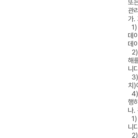
또는
관리
가.
1)
데이
데이
2)
해를
니다
3)
치)
4)
행하
나.
1)
니다
2)