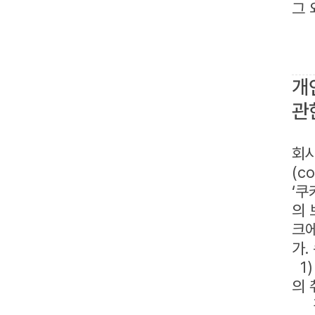
그 
개
관
회사
(c
‘쿠
의 
크에
가.
1)
의 
각종