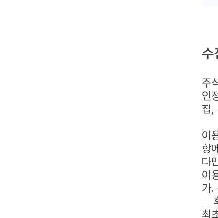
수
주식
인정
집,
이용
항에
다만
이용
가.
회사
최초