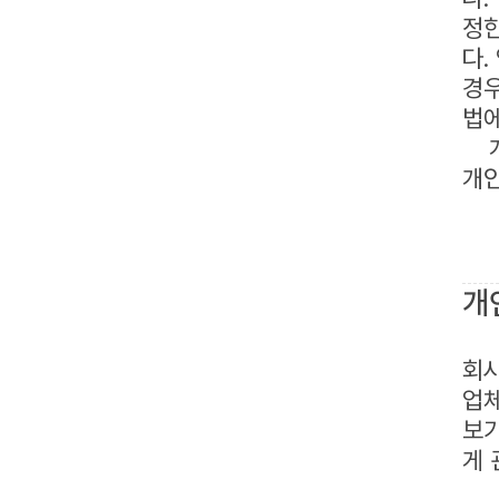
정한
다.
경우
법에
개
개인
개
회사
업체
보가
게 