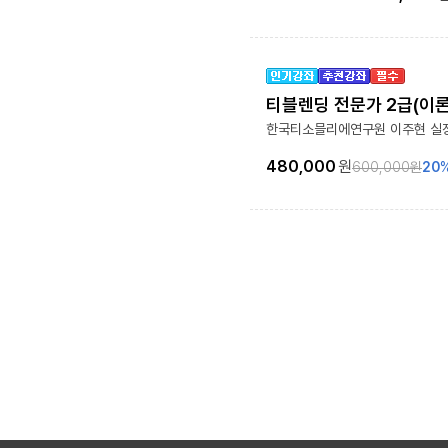
티블렌딩 전문가 2급(이
한국티소믈리에연구원 이주현 실
480,000
원
600,000
원
20