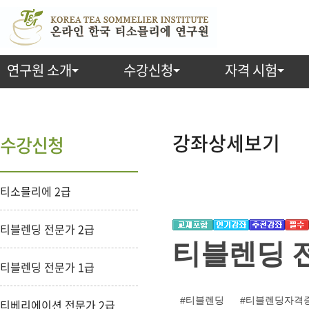
연구원 소개
수강신청
자격 시험
강
좌
강좌상세보기
수강신청
상
티소믈리에 2급
세
보
티블렌딩 전문가 2급
티블렌딩 전
기
티블렌딩 전문가 1급
티블렌딩
티블렌딩자격
티베리에이션 전문가 2급