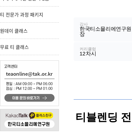
강
티 전문가 과정 패키지
좌
정
강사
한국티소믈리에연구원 
보
원데이 클래스
장
무료 티 클래스
커리큘럼
12
차시
티블렌딩 전