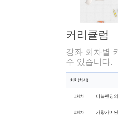
커리큘럼
강좌 회차별 
수 있습니다.
회차(차시)
1회차
티블렌딩의
2회차
가향가미된