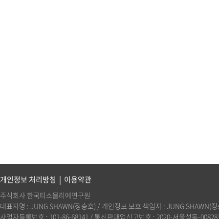
개인정보 처리방침
|
이용약관
주식회사 한국티소믈리에연구원
대표자명 : JUNG SHAWN(정승호) / 개인정보 보호 책임자 : JUNG SHAWN(정승호)(
사업자등록번호 : 101-86-68141 / 통신판매업신고번호 : 2020-서울성동-00828호 