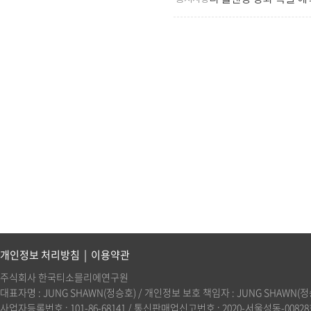
개인정보 처리방침
|
이용약관
주식회사 한국티소믈리에연구원
대표자명 : JUNG SHAWN(정승호) / 개인정보 보호 책임자 : JUNG SHAWN(정승호)(
사업자등록번호 : 101-86-68141 / 통신판매업신고번호 : 2020-서울성동-00828호 