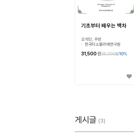
기초부터 배우는 백차
오석단, 주빈
한국티소믈리에연구원
31,500
원
35,000
원
10
%
게시글
3