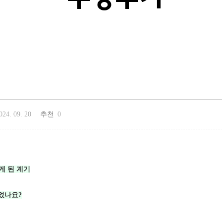
024. 09. 20
추천
0
게 된 계기
었나요?