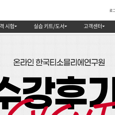
로
격 시험
실습 키트/도서
고객센터