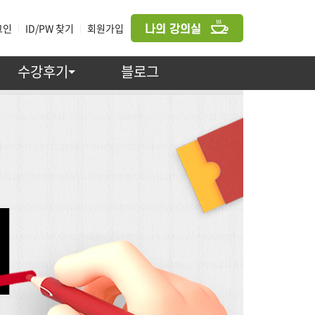
그인
|
ID/PW 찾기
|
회원가입
수강후기
블로그