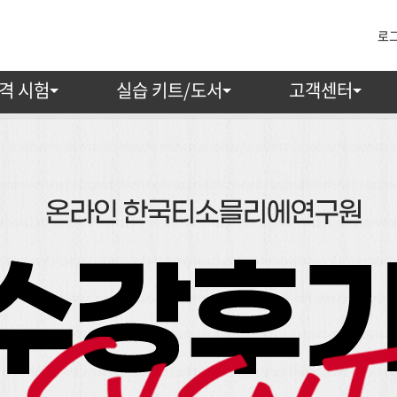
로
격 시험
실습 키트/도서
고객센터