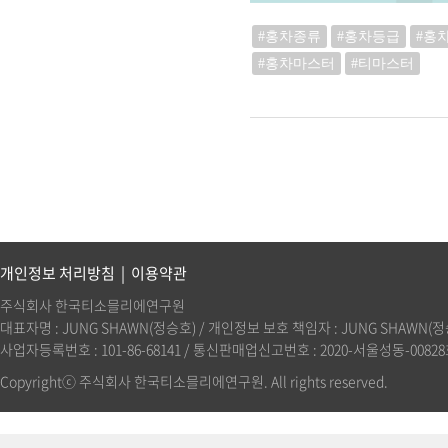
#홍차종류
#홍차등급
#홍
#홍차마스터
#티마스터
개인정보 처리방침
|
이용약관
주식회사 한국티소믈리에연구원
대표자명 : JUNG SHAWN(정승호) / 개인정보 보호 책임자 : JUNG SHAWN(정승호)(
사업자등록번호 : 101-86-68141 / 통신판매업신고번호 : 2020-서울성동-00828호 
Copyrightⓒ 주식회사 한국티소믈리에연구원. All rights reserved.