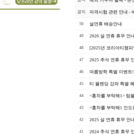
해외 거주자 필독 - 본
공지
자격시험 관련 안내 - 
50
설연휴 배송안내
49
2026 설 연휴 휴무 안
48
[2025년 코리아티챔피
47
2025 추석 연휴 휴무 
46
여름방학 특별 이벤트!
45
티 블렌딩 강좌 특별 혜
44
<홍차를 부탁해1> 텀블벅
43
<홍차를 부탁해1 인도
42
2025 설 연휴 휴무 안
41
2024 추석 연휴 휴무 