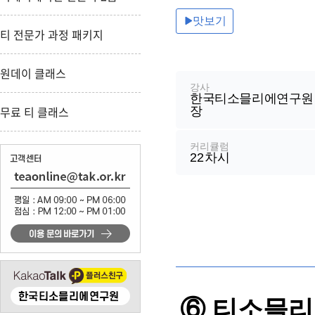
맛보기
티 전문가 과정 패키지
강
좌
원데이 클래스
정
강사
한국티소믈리에연구원 
보
무료 티 클래스
장
커리큘럼
22
차시
⑥ 티소믈리