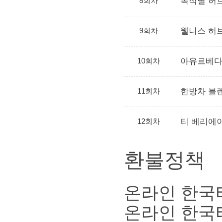
8회차
목적별 허
9회차
웰니스 허브
10회차
아유르베다
11회차
한방차 블
12회차
티 베리에
환불정책
온라인 한국
온라인 한국