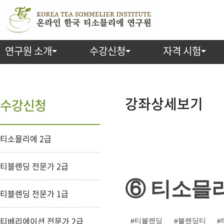
연구원 소개
수강신청
자격 시험
강
좌
강좌상세보기
수강신청
상
티소믈리에 2급
세
보
티블렌딩 전문가 2급
기
⑥ 티소믈리
티블렌딩 전문가 1급
티베리에이션 전문가 2급
티블렌딩
블렌딩티