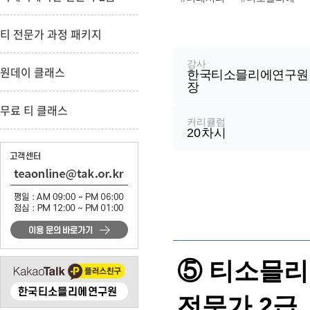
티 전문가 과정 패키지
강
좌
정
강사
원데이 클래스
한국티소믈리에연구원 
보
장
무료 티 클래스
커리큘럼
20
차시
⑤ 티소믈리
전문가 2급