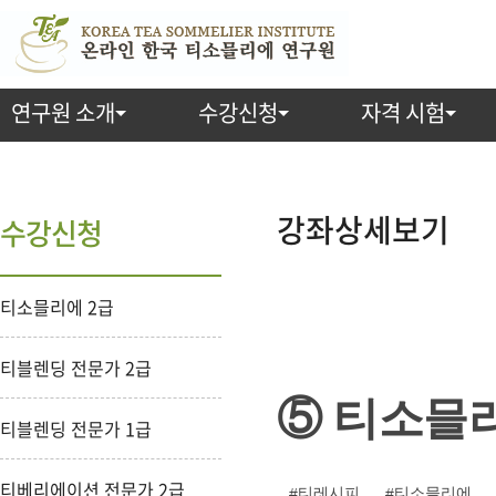
연구원 소개
수강신청
자격 시험
강
좌
강좌상세보기
수강신청
상
티소믈리에 2급
세
보
티블렌딩 전문가 2급
기
⑤ 티소믈리
티블렌딩 전문가 1급
티베리에이션 전문가 2급
티레시피
티소믈리에