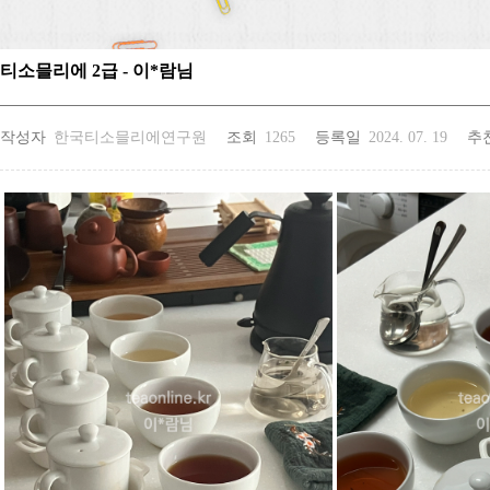
티소믈리에 2급 - 이*람님
작성자
한국티소믈리에연구원
조회
1265
등록일
2024. 07. 19
추