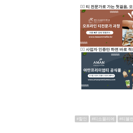
👉🏻 티 전문가로 가는 첫걸음
👉🏻 사업자 인증만 하면 바로 
#할인
#티소믈리에
#티블