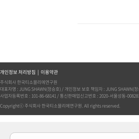
개인정보 처리방침
|
이용약관
주식회사 한국티소믈리에연구원
대표자명 : JUNG SHAWN(정승호) / 개인정보 보호 책임자 : JUNG SHAWN(정승호)(
사업자등록번호 : 101-86-68141 / 통신판매업신고번호 : 2020-서울성동-00828호 
Copyrightⓒ 주식회사 한국티소믈리에연구원. All rights reserved.