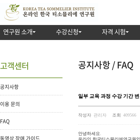
연구원 소개
수강신청
자격 시험
공지사항 / FAQ
고객센터
공지사항
일부 교육 과정 수강 기간 변경
이용 문의
작성자
관리자
조회
409566
FAQ
안녕하세요.
동영상 장애 가이드
온라인 한국티소믈리에연구원입