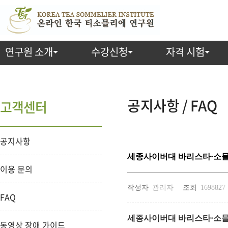
연구원 소개
수강신청
자격 시험
공지사항 / FAQ
고객센터
공지사항
세종사이버대 바리스타·소믈
이용 문의
작성자
관리자
조회
1698827
FAQ
세종사이버대 바리스타·소믈
동영상 장애 가이드