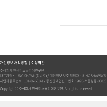
개인정보 처리방침
|
이용약관
주식회사 한국티소믈리에연구원
대표자명 : JUNG SHAWN(정승호) / 개인정보 보호 책임자 : JUNG SHAWN(정승호)(
사업자등록번호 : 101-86-68141 / 통신판매업신고번호 : 2020-서울성동-00828호 
Copyrightⓒ 주식회사 한국티소믈리에연구원. All rights reserved.