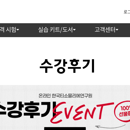
로
격 시험
실습 키트/도서
고객센터