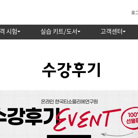
로
격 시험
실습 키트/도서
고객센터