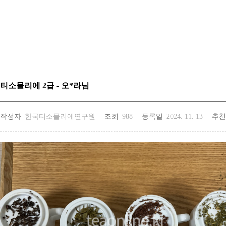
티소믈리에 2급 - 오*라님
작성자
한국티소믈리에연구원
조회
988
등록일
2024. 11. 13
추천