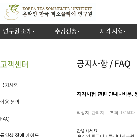
연구원 소개
수강신청
자격 시험
공지사항 / FAQ
고객센터
공지사항
자격시험 관련 안내 - 비용, 
이용 문의
작성자
관리자
조회
1815008
FAQ
안녕하세요.
동영상 장애 가이드
'온라인 한국티소믈리에연구원'