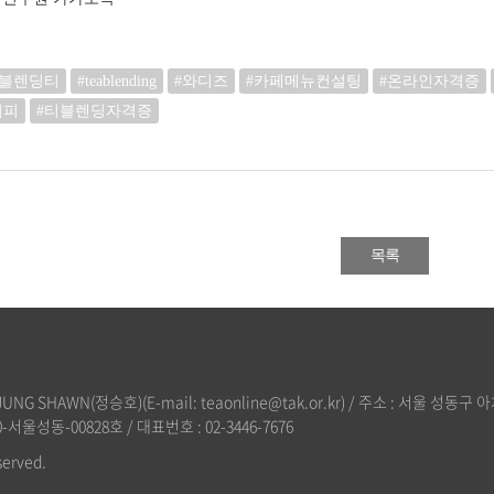
#블렌딩티
#teablending
#와디즈
#카페메뉴컨설팅
#온라인자격증
시피
#티블렌딩자격증
목록
 SHAWN(정승호)(E-mail: teaonline@tak.or.kr) / 주소 : 서울 성동구 아
서울성동-00828호 / 대표번호 : 02-3446-7676
erved.