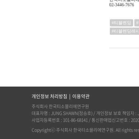
02-3446-7676
#티블렌딩
#티블렌딩레
개인정보 처리방침
|
이용약관
주식회사 한국티소믈리에연구원
대표자명 : JUNG SHAWN(정승호) / 개인정보 보호 책임자 : JUNG
사업자등록번호 : 101-86-68141 / 통신판매업신고번호 : 2020-
Copyrightⓒ 주식회사 한국티소믈리에연구원. All rights res