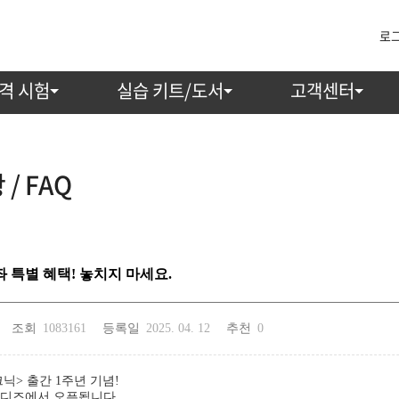
로
격 시험
실습 키트/도서
고객센터
/ FAQ
좌 특별 혜택! 놓치지 마세요.
조회
1083161
등록일
2025. 04. 12
추천
0
닉> 출간 1주년 기념!
와디즈에서 오픈됩니다.