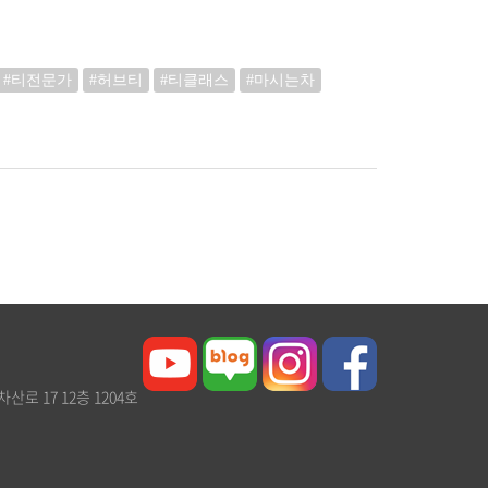
#티전문가
#허브티
#티클래스
#마시는차
차산로 17 12층 1204호