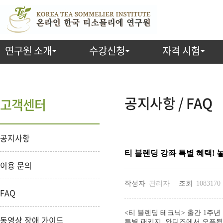
연구원 소개
수강신청
자격 시험
공지사항 / FAQ
고객센터
공지사항
티 블렌딩 강좌 특별 혜택! 
이용 문의
작성자
관리자
조회
1083170
FAQ
<티 블렌딩 테크닉> 출간 1주년
동영상 장애 가이드
특별 패키지, 와디즈에서 오픈됩