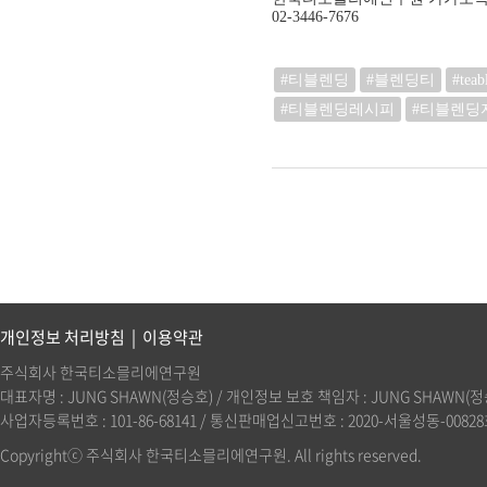
02-3446-7676
#티블렌딩
#블렌딩티
#teab
#티블렌딩레시피
#티블렌딩
개인정보 처리방침
|
이용약관
주식회사 한국티소믈리에연구원
대표자명 : JUNG SHAWN(정승호) / 개인정보 보호 책임자 : JUNG SHAWN(정승호)(
사업자등록번호 : 101-86-68141 / 통신판매업신고번호 : 2020-서울성동-00828호 
Copyrightⓒ 주식회사 한국티소믈리에연구원. All rights reserved.