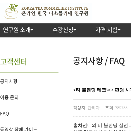
연구원 소개
수강신청
자격 시험
공지사항 / FAQ
고객센터
공지사항
<티 블렌딩 테크닉> 펀딩 시작!
이용 문의
작성자
관리자
조회
789733
FAQ
홍차언니의 티 블렌딩 실전
동영상 장애 가이드