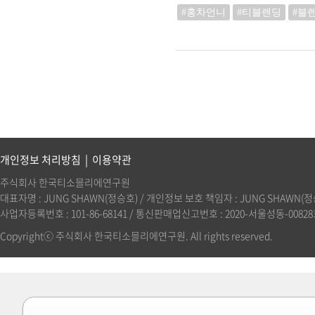
#홍차언니
#티블렌딩
#블
개인정보 처리방침
|
이용약관
주식회사 한국티소믈리에연구원
대표자명 : JUNG SHAWN(정승호) / 개인정보 보호 책임자 : JUNG SHAWN(정승호)(
사업자등록번호 : 101-86-68141 / 통신판매업신고번호 : 2020-서울성동-00828호 
Copyrightⓒ 주식회사 한국티소믈리에연구원. All rights reserved.