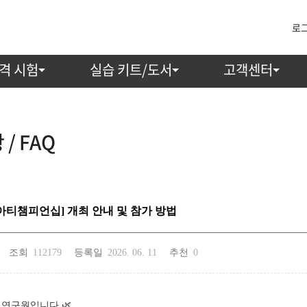
로
격 시험
실습 키트/도서
고객센터
/ FAQ
리아티챔피언십] 개최 안내 및 참가 방법
조회
112179
등록일
2026. 06. 11
추천
0
연구원입니다.🌿