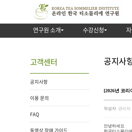
연구원 소개
수강신청
자
공지사항 
고객센터
공지사항
[2026년 코
이용 문의
작성자
관리자
FAQ
안녕하세요.
동영상 장애 가이드
한국티소믈리에