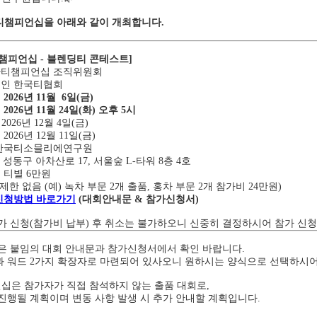
아티챔피언십을 아래와 같이 개최합니다.
티챔피언십 - 블렌딩티 콘테스트]
티챔피언십 조직위원회
인 한국티협회
2026년 11월 6일(금)
2026년 11월 24일(화) 오후 5시
2026년 12월 4일(금)
:
2026년 12월 11일(금)
한국티소믈리에연구원
아차산로 17, 서울숲 L-타워 8층 4호
 티별 6만원
제한 없음 (예) 녹차 부문 2개 출품, 홍차 부문 2개 참가비 24만원)
신청방법 바로가기
(대회안내문 & 참가신청서)
가 신청(참가비 납부) 후 취소는 불가하오니 신중히 결정하시어 참가 신
은 붙임의 대회 안내문과 참가신청서에서 확인 바랍니다.
 워드 2가지 확장자로 마련되어 있사오니 원하시는 양식으로 선택하시어
은 참가자가 직접 참석하지 않는 출품 대회로,
진행될 계획이며 변동 사항 발생 시 추가 안내할 계획입니다.