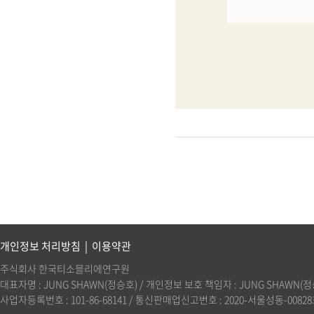
개인정보 처리방침
|
이용약관
주식회사 한국티소믈리에연구원
대표자명 : JUNG SHAWN(정승호) / 개인정보 보호 책임자 : JUNG SHAWN(정승호)(
사업자등록번호 : 101-86-68141 / 통신판매업신고번호 : 2020-서울성동-00828호 