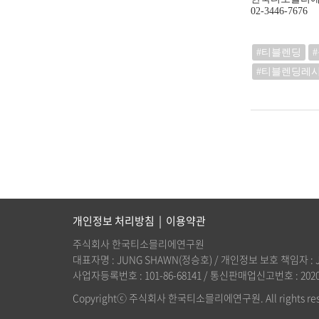
02-3446-7676
#티블렌딩
#티블렌딩레
개인정보 처리방침
|
이용약관
주식회사 한국티소믈리에연구원
대표자명 : JUNG SHAWN(정승호) / 개인정보 보호 책임자 : JUNG
사업자등록번호 : 101-86-68141 / 통신판매업신고번호 : 2020-
Copyrightⓒ 주식회사 한국티소믈리에연구원. All rights res