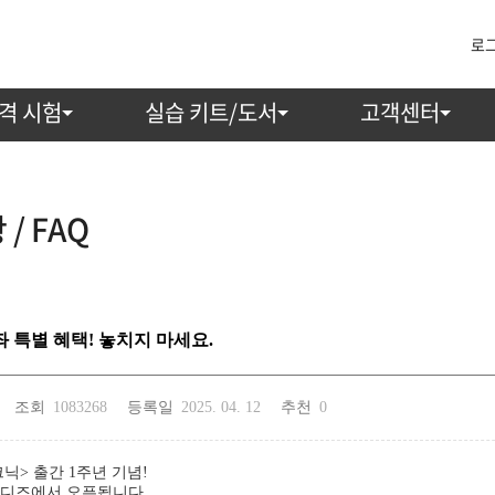
로
격 시험
실습 키트/도서
고객센터
/ FAQ
좌 특별 혜택! 놓치지 마세요.
조회
1083268
등록일
2025. 04. 12
추천
0
닉> 출간 1주년 기념!
와디즈에서 오픈됩니다.