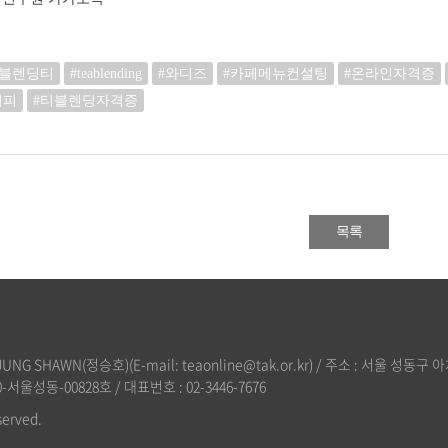
#블렌딩티
#teablending
#와디즈
#카페메뉴컨설팅
#온라인자격증
시피
#티블렌딩자격증
목록
 SHAWN(정승호)(E-mail: teaonline@tak.or.kr) / 주소 : 서울 성동구 아
서울성동-00828호 / 대표번호 : 02-3446-7676
erved.