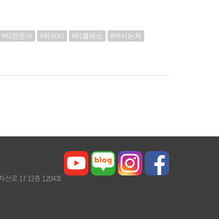
#티전문가
#허브티
#티클래스
#마시는차
차산로 17 12층 1204호