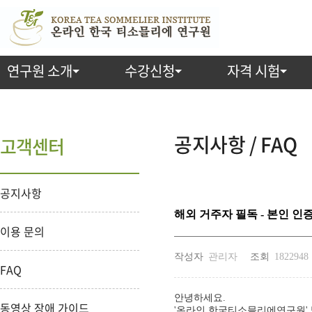
연구원 소개
수강신청
자격 시험
공지사항 / FAQ
고객센터
공지사항
해외 거주자 필독 - 본인 인
이용 문의
작성자
관리자
조회
1822948
FAQ
안녕하세요.
동영상 장애 가이드
'온라인 한국티소믈리에연구원'