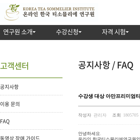
연구원 소개
수강신청
자격 시험
공지사항 / FAQ
고객센터
공지사항
수강생 대상 아만프리미엄티
이용 문의
작성자
관리자
조회
1805705
FAQ
안녕하세요.
동영상 장애 가이드
온라인 한국티소믈리에연구원입