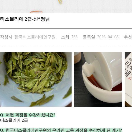
티소믈리에 2급-신*정님
작성자
한국티소믈리에연구원
조회
733
등록일
2026. 04. 08
추천
Q. 어떤 과정을 수강하셨나요?
티소믈리에 2급
Q. 한국티소믈리에연구원의 온라인 교육 과정을 수강하게 된 계기?