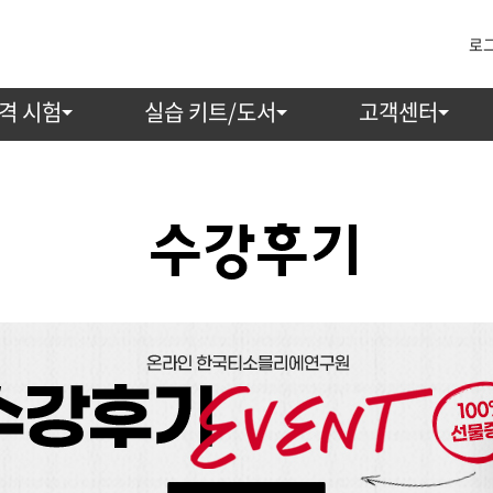
로
격 시험
실습 키트/도서
고객센터