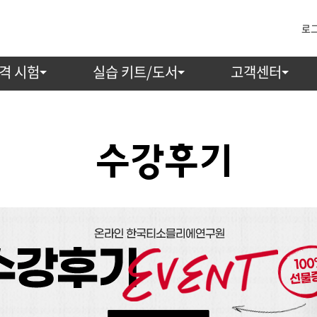
로
격 시험
실습 키트/도서
고객센터