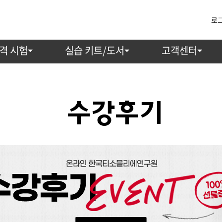
로
격 시험
실습 키트/도서
고객센터