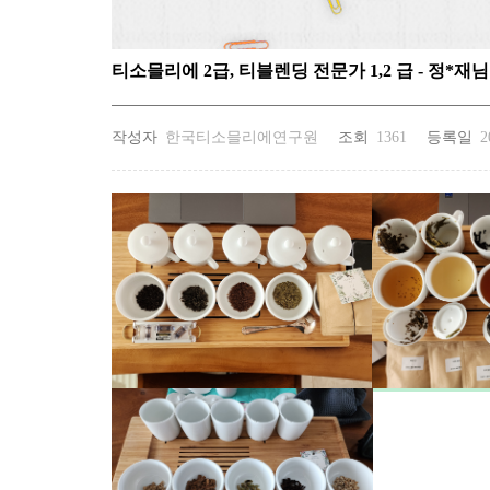
티소믈리에 2급, 티블렌딩 전문가 1,2 급 - 정*재님
작성자
한국티소믈리에연구원
조회
1361
등록일
2