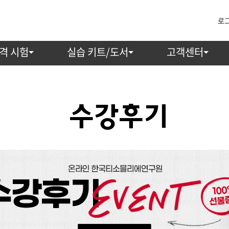
로
격 시험
실습 키트/도서
고객센터