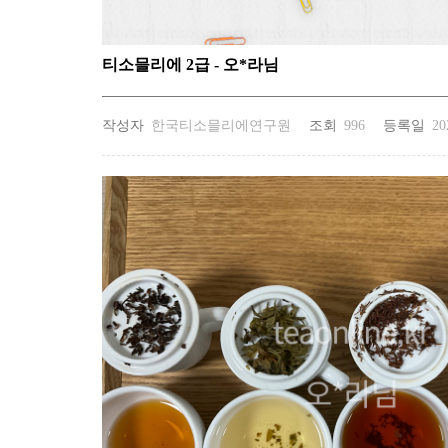
티소믈리에 2급 - 오*라님
작성자
한국티소믈리에연구원
조회
996
등록일
20