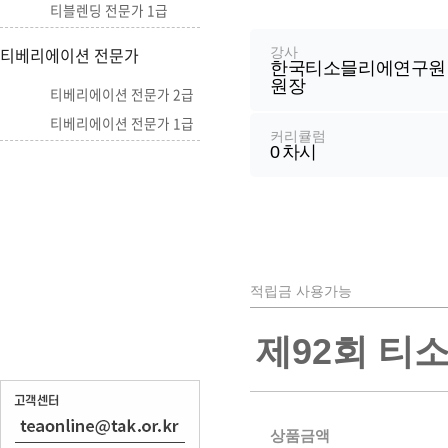
강
티블렌딩 전문가 1급
좌
정
티베리에이션 전문가
강사
한국티소믈리에연구원
보
원장
티베리에이션 전문가 2급
티베리에이션 전문가 1급
커리큘럼
0
차시
적립금 사용가능
제92회 티
상품금액