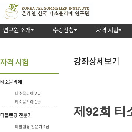
연구원 소개
수강신청
자격 시험
강
좌
강좌상세보기
자격 시험
상
티소믈리에
세
티소믈리에 2급
보
티소믈리에 1급
기
제92회 티
티블렌딩 전문가
티블렌딩 전문가 2급