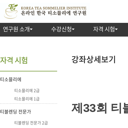
연구원 소개
수강신청
자격 시험
강
좌
강좌상세보기
자격 시험
상
티소믈리에
세
티소믈리에 2급
보
티소믈리에 1급
기
제33회 티
티블렌딩 전문가
티블렌딩 전문가 2급