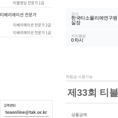
강
티블렌딩 전문가 1급
좌
정
티베리에이션 전문가
강사
한국티소믈리에연구원
보
실장
티베리에이션 전문가 2급
티베리에이션 전문가 1급
커리큘럼
0
차시
적립금 사용가능
제33회 티
상품금액