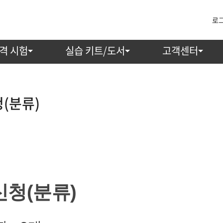
로
격 시험
실습 키트/도서
고객센터
(분류)
청(분류)