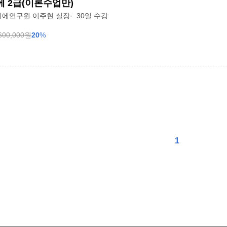
 2급(이론수업만)
에연구원 이주현 실장
30일 수강
600,000
원
20
%
1