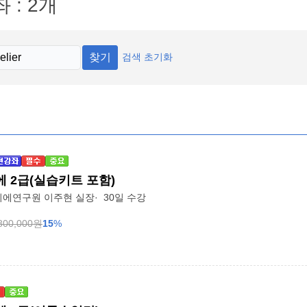
 : 2개
찾기
검색 초기화
 2급(실습키트 포함)
에연구원 이주현 실장
30일 수강
800,000
원
15
%