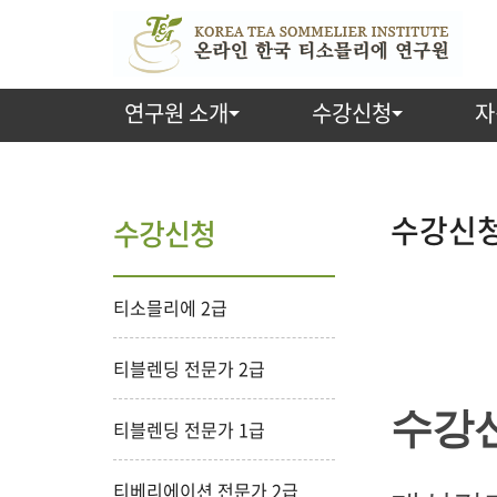
연구원 소개
수강신청
자
수
강
수강신청
수강신청
신
티소믈리에 2급
청
(분
티블렌딩 전문가 2급
류)
수강신
티블렌딩 전문가 1급
티베리에이션 전문가 2급