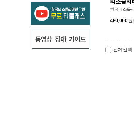
티소믈리에
한국티소믈리
480,000
원
전체선택